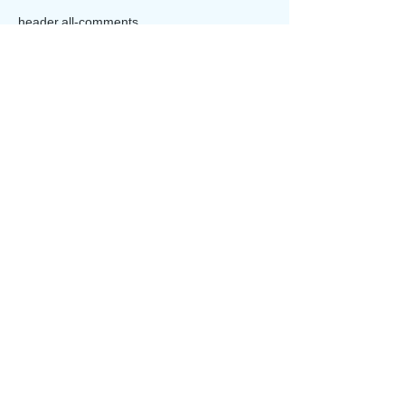
header.all-comments
comment-box.placeholder
★いまから演芸館 開催！
★いまから演芸
★
★